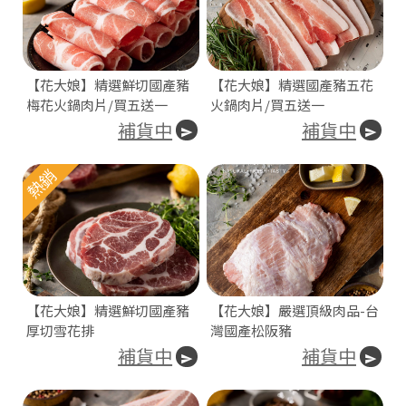
【花大娘】精選鮮切國產豬
【花大娘】精選國產豬五花
梅花火鍋肉片/買五送一
火鍋肉片/買五送一
補貨中
補貨中
熱銷
【花大娘】精選鮮切國產豬
【花大娘】嚴選頂級肉品-台
厚切雪花排
灣國產松阪豬
補貨中
補貨中
統
一
編