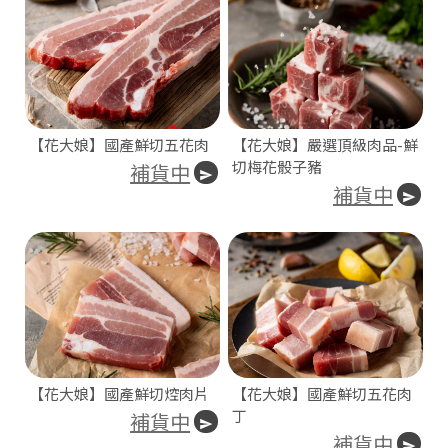
號
82
C
o
p
y
r
【花大娘】國產鮮切五花肉
【花大娘】嚴選頂級肉品-鮮
i
切梅花骰子豬
補貨中
g
h
補貨中
t
©
2
0
2
6
大
娘
生
鮮
【花大娘】國產鮮切焢肉片
【花大娘】國產鮮切五花肉
基
於
丁
補貨中
s
補貨中
h