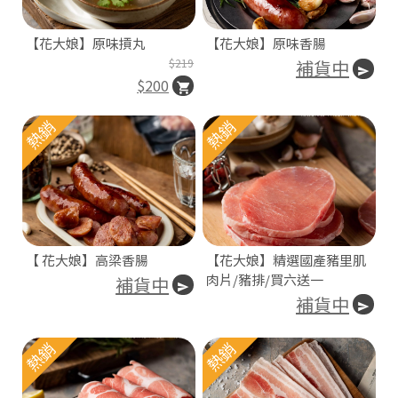
【花大娘】原味摃丸
【花大娘】原味香腸
$219
補貨中
$200
熱銷
熱銷
+
【 花大娘】高梁香腸
【花大娘】精選國產豬里肌
肉片/豬排/買六送一
補貨中
補貨中
熱銷
熱銷