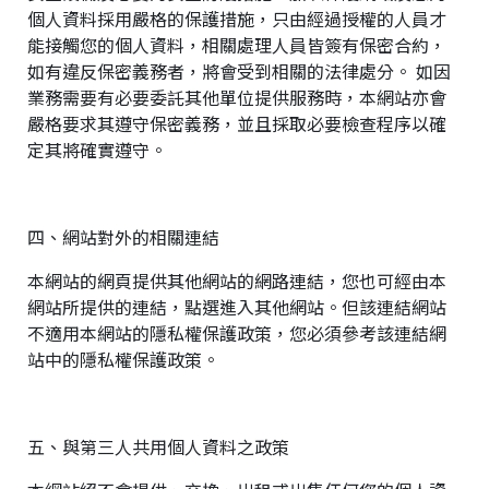
個人資料採用嚴格的保護措施，只由經過授權的人員才
能接觸您的個人資料，相關處理人員皆簽有保密合約，
如有違反保密義務者，將會受到相關的法律處分。 如因
業務需要有必要委託其他單位提供服務時，本網站亦會
嚴格要求其遵守保密義務，並且採取必要檢查程序以確
定其將確實遵守。
四、網站對外的相關連結
本網站的網頁提供其他網站的網路連結，您也可經由本
網站所提供的連結，點選進入其他網站。但該連結網站
不適用本網站的隱私權保護政策，您必須參考該連結網
站中的隱私權保護政策。
統
五、與第三人共用個人資料之政策
一
編