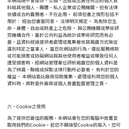
本網站絕不會提供、交換、出租或出售任何您的個人資
號
料給其他個人、團體、私人企業或公務機關，但有法律
82
依據或合約義務者，不在此限。 前項但書之情形包括不
C
限於： 經由您書面同意。 法律明文規定。 為免除您生
o
命、身體、自由或財產上之危險。 與公務機關或學術研
p
究機構合作，基於公共利益為統計或學術研究而有必
y
r
要，且資料經過提供者處理或蒐集著依其揭露方式無從
i
識別特定之當事人。 當您在網站的行為，違反服務條款
g
h
或可能損害或妨礙網站與其他使用者權益或導致任何人
t
遭受損害時，經網站管理單位研析揭露您的個人資料是
©
為了辨識、聯絡或採取法律行動所必要者。 有利於您的
2
0
權益。 本網站委託廠商協助蒐集、處理或利用您的個人
2
資料時，將對委外廠商或個人善盡監督管理之責。
6
大
娘
生
六、Cookie之使用
鮮
基
為了提供您最佳的服務，本網站會在您的電腦中放置並
於
s
取用我們的Cookie，若您不願接受Cookie的寫入，您可
h