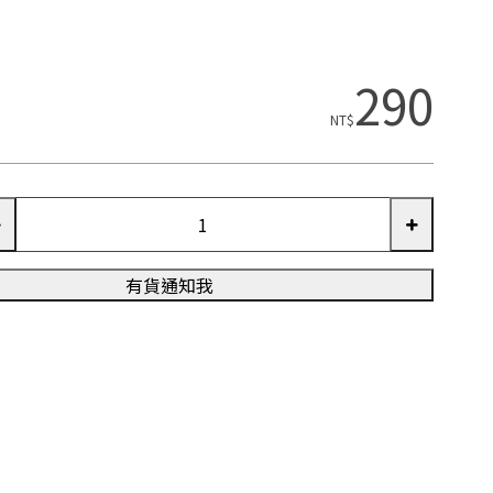
290
NT$
有貨通知我